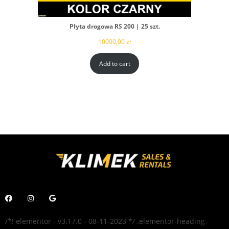
Płyta drogowa RS 200 | 25 szt.
10000,00
zł
Add to cart
/*! elementor - v3.17.0 - 08-11-2023 */ .elementor-heading-