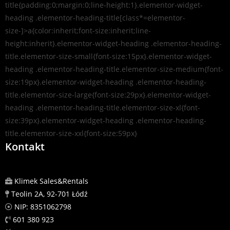
title{padding:0;margin:0;line-height:1}.elementor-widget-
heading .elementor-heading-title[class*=elementor-
size-]>a{color:inherit;font-size:inherit;line-
height:inherit}.elementor-widget-heading .elementor-heading-
title.elementor-size-small{font-size:15px}.elementor-widget-
heading .elementor-heading-title.elementor-size-medium{font-
size:19px}.elementor-widget-heading .elementor-heading-
title.elementor-size-large{font-size:29px}.elementor-widget-
heading .elementor-heading-title.elementor-size-xl{font-
size:39px}.elementor-widget-heading .elementor-heading-
title.elementor-size-xxl{font-size:59px}
Kontakt
Klimek Sales&Rentals
Teolin 2A, 92-701 Łódź
NIP: 8351062798
601 380 923