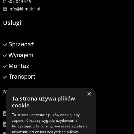
507 049 919
info@klimek1.pl
Usługi
Sprzedaż
Wynajem
Montaż
Transport
Nawigacja
×
Ta strona używa plików
cookie
Klimek S&R
Ta strona korzysta z plików cookie, aby
zapewnić lepszą wygodę użytkowania.
Co oferujemy?
Korzystając z tej strony, wyrażasz zgodę na
używanie przez nas wszystkich plików